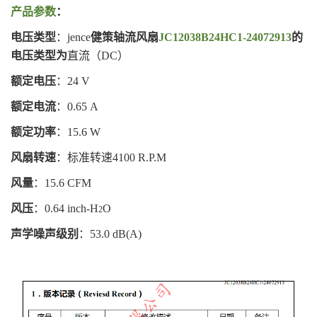
产品参数
：
电压类型
：jence
健策轴流风扇
JC12038B24HC1-24072913
的
电压类型为
直流（DC）
额定电压
：24 V
额定电流
：0.65 A
额定功率
：15.6 W
风扇转速
：标准转速4100 R.P.M
风量
：15.6 CFM
风压
：0.64
inch-H
O
2
声学噪声级别
：53.0 dB(A)