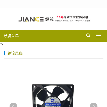
导航菜单
Toggl
navig
">
轴流风扇