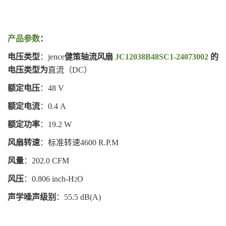
产品参数
：
电压类型
：jence
健策轴流风扇
JC12038B48SC1-24073002
的
电压类型为
直流（DC）
额定电压
：48 V
额定电流
：0.4 A
额定功率
：19.2 W
风扇转速
：标准转速4600 R.P.M
风量
：202.0 CFM
风压
：0.806
inch-H
O
2
声学噪声级别
：55.5 dB(A)