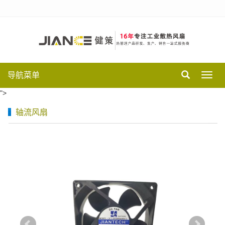
导航菜单
Toggl
navig
">
轴流风扇