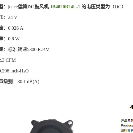
型
：jence
健策DC鼓风机
JB4020B24L-1
的电压类型为
（DC）
压
：24 V
流
：0.026 A
率
：0.6 W
速
：标准转速5800 R.P.M
.3 CFM
.296
inch-H
O
2
声级别
：30.1 dB(A)