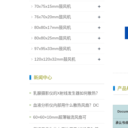
+
70x75x15mm鼓风机
+
76x70x20mm鼓风机
+
80x80x17mm鼓风机
+
80x80x25mm鼓风机
+
97x95x33mm鼓风机
+
120x120x32mm鼓风机
新闻中心
产品
乳腺摄影仪的X射线发生器如何散热？
血液分析仪内部用什么散热风扇？DC
Docum
60×60×10mm超薄轴流风扇可
承认书/