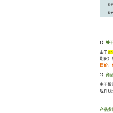
暂
暂
1）
关
由于
j
期货）
售价，
2）
商
由于散
组件线
产品参