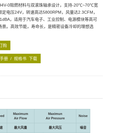
 94V-0阻燃材料与双滚珠轴承设计，支持-20℃~70℃宽
定电压24V，转速高达5800RPM，风量达2.3CFM，
0.1dBA，适用于汽车电子、工业控制、电源模块等高可
场景。高效节能，寿命长，是精密设备冷却的理想选
订购
手册 / 规格书 下载
Maximum
Maximun
eed
Noise
Air Flow
Air Pressure
速
最大风量
最大风压
噪音