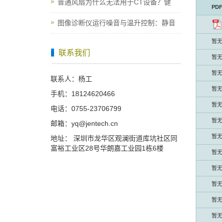
普通风扇为什么无法用于CT设备？健
PD
图像诊断仪运行噪音与温升控制：静音
暂
联系我们
暂
暂
联系人：杨工
暂
手机：18124620466
暂
电话：0755-23706799
暂
邮箱：yq@jentech.cn
暂
地址： 深圳市龙华区观澜街道库坑社区同
富裕工业区28号华朗嘉工业园1栋6楼
暂
暂
暂
暂
暂