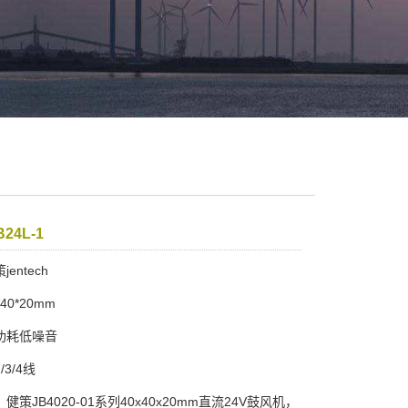
B24L-1
entech
40*20mm
功耗低噪音
3/4线
健策JB4020-01系列40x40x20mm直流24V鼓风机，