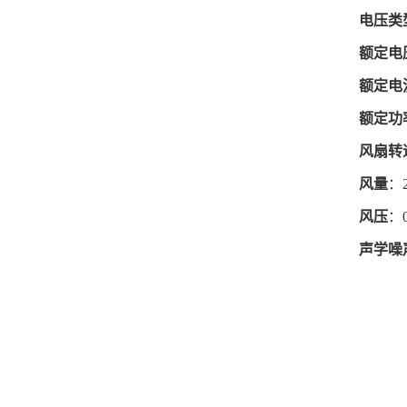
电压类
额定电
额定电
额定功
风扇转
风量
：2
风压
：0
声学噪