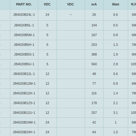
F
PART NO.
VDC
VDC
mA
Watt
R.
JB4020B24L-1
24
~
26
0.6
58
无
JB4020B5L-1
5
104
0.5
58
无
JB4020B5M-1
5
167
0.8
68
无
JB4020B5H-1
5
253
1.3
78
无
JB4020B5S-1
5
388
1.9
90
无
JB4020B5U-1
5
560
2.8
10
无
JB4020B12L-1
12
48
0.6
58
无
JB4020B12M-1
12
77
0.9
68
无
JB4020B12H-1
12
116
1.4
78
无
JB4020B12S-1
12
178
2.1
90
无
JB4020B12U-1
12
257
3.1
10
无
JB4020B24M-1
24
42
1
68
无
JB4020B24H-1
24
64
1.5
78