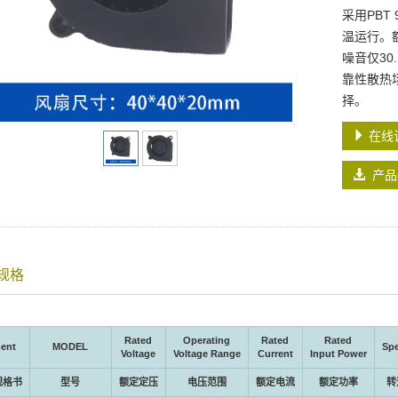
采用PBT
温运行。额
噪音仅3
靠性散热
择。
在线
产品
规格
Rated
Operating
Rated
Rated
ent
MODEL
Sp
Voltage
Voltage Range
Current
Input Power
规格书
型号
额定定压
电压范围
额定电流
额定功率
转