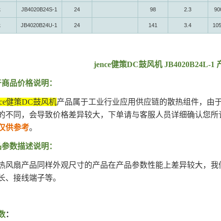
无
JB4020B24S-1
24
98
2.3
90
无
JB4020B24U-1
24
141
3.4
10
jence健策DC鼓风机 JB4020B24L
于商品价格说明：
ence健策DC鼓风机
产品属于工业行业应用供应链的散热组件，由
的不同，会导致价格差异较大，下单请与客服人员详细确认您所
仅供参考
。
品参数描述说明：
热风扇产品同样外观尺寸的产品在产品参数性能上差异较大，我
长、接线端子等。
数
：